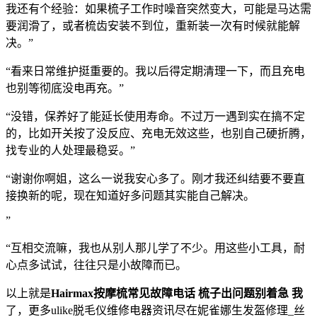
我还有个经验：如果梳子工作时噪音突然变大，可能是马达需
要润滑了，或者梳齿安装不到位，重新装一次有时候就能解
决。”
“看来日常维护挺重要的。我以后得定期清理一下，而且充电
也别等彻底没电再充。”
“没错，保养好了能延长使用寿命。不过万一遇到实在搞不定
的，比如开关按了没反应、充电无效这些，也别自己硬折腾，
找专业的人处理最稳妥。”
“谢谢你啊姐，这么一说我安心多了。刚才我还纠结要不要直
接换新的呢，现在知道好多问题其实能自己解决。
”
“互相交流嘛，我也从别人那儿学了不少。用这些小工具，耐
心点多试试，往往只是小故障而已。
以上就是
Hairmax按摩梳常见故障电话 梳子出问题别着急 我
了，更多ulike脱毛仪维修电器资讯尽在妮雀娜生发盔修理_丝