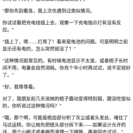
“那你先别着急，我上次也遇到过类似情况。
你试试看把充电线插上去，观察一下充电指示灯有没有反
应。”
“插上了，嗯……灯亮了！看来是电池的问题。可是明明之前
显示还有电的，怎么突然就没了？”
“这种情况挺常见的。有时候电池显示不太准，或者梳子长时
间不用，电量会自然消耗。你充个半小时再试试，说不定就好
了。”
“好，我等等看。
对了，我朋友前几天说她的梳子震动变得特别弱，跟没吃饭似
的，你听说过这种情况吗？”
“哦，那个啊，可能是梳齿部分积了灰尘或者头发丝，堵住了
马达运转。你让她先把梳头部分拆下来——如果设计允许的
话，用个小刷子或者棉签清理一下缝隙，再装回去试试。”