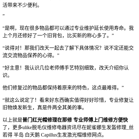
活带来不少便利。
”
“是啊，现在很多物品都可以通过专业维护延长使用寿命。我
上个月还修好了一个旧背包，比买新的称心多了。”
“说得对！那我们改天一起去了解下具体情况？说不定还能交
流交流物品保养的心得。”
“好主意！我认识几位老师傅手艺特别细致，改天介绍你认
识。
他们修复过的物品都保持着原来的特色，这点最难得。”
“就这么说定了！看来好东西确实值得好好珍惜，专业修复让
旧物焕发新生，真是件两全其美的事。
以上就是
普门红光帽修理在那修 专业师傅上门维修方便快
了，更多ulike脱毛仪维修电器资讯尽在妮雀娜生发盔修理_丝
若得 半岛 白天鹅 Capillus生发激光帽维修网点。