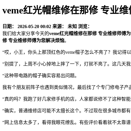
veme红光帽维修在那修 专业
日期：
2026-05-20 00:02
来源：
未知
浏览：
我们给大家分享今天的
veme红光帽维修在那修 专业维修师傅
修 专业维修师傅为您解决烦恼
。
“哎，小王，你头上那顶红色的veme帽子怎么不亮了？我记得
“别提了，上周不小心掉地上摔了一下，灯就不亮了。这几天我
“这种带电路的帽子确实容易出问题。
我有个朋友前阵子也遇到类似情况，最后找了个专门修电子产
“真的吗？我跑了好几家修手机的店，人家都说修不了这种智能
“确实，普通维修店可能不太擅长这个。不过现在很多城市都有
“网上信息太多了，看得我眼花缭乱。有些评价看着就不太靠谱