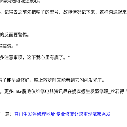
师傅沟通可能更放心。”
。记得去之前先把帽子的型号、故障情况记下来，这样沟通起来
宜的反而要警惕。
得离谱。”
多注意事项，这下我心里有底了。”
帽子能早点修好，晚上散步时又能看到它闪闪发光了。
，更多ulike脱毛仪维修电器资讯尽在妮雀娜生发盔修理_丝若得 半岛
下一篇：
普门生发盔修理地址 专业修复让您重现浓密秀发