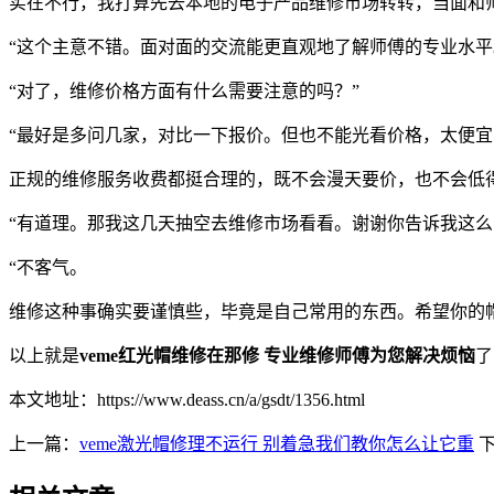
实在不行，我打算先去本地的电子产品维修市场转转，当面和
“这个主意不错。面对面的交流能更直观地了解师傅的专业水平
“对了，维修价格方面有什么需要注意的吗？”
“最好是多问几家，对比一下报价。但也不能光看价格，太便
正规的维修服务收费都挺合理的，既不会漫天要价，也不会低
“有道理。那我这几天抽空去维修市场看看。谢谢你告诉我这么
“不客气。
维修这种事确实要谨慎些，毕竟是自己常用的东西。希望你的
以上就是
veme红光帽维修在那修 专业维修师傅为您解决烦恼
了
本文地址：https://www.deass.cn/a/gsdt/1356.html
上一篇：
veme激光帽修理不运行 别着急我们教你怎么让它重