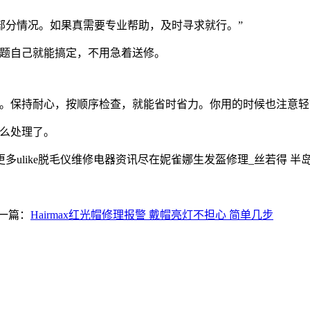
部分情况。如果真需要专业帮助，及时寻求就行。”
问题自己就能搞定，不用急着送修。
障。保持耐心，按顺序检查，就能省时省力。你用的时候也注意轻
怎么处理了。
多ulike脱毛仪维修电器资讯尽在妮雀娜生发盔修理_丝若得 半岛 白
一篇：
Hairmax红光帽修理报警 戴帽亮灯不担心 简单几步