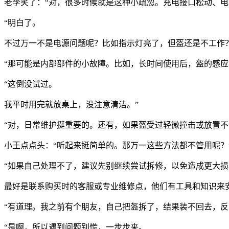
老李笑了：“对，很多时候就是这种小疏忽。充电接口松动、电
“明白了。
不过万一不是电源问题呢？比如指示灯亮了，但盔还是不工作？
“那可能是内部部件的小故障。比如，长时间使用后，盔的感
“这倒没试过。
我平时用完就放桌上，没注意清洁。”
“对，日常维护挺重要的。还有，如果盔受过轻微撞击或放置
小王点点头：“听起来挺简单的。那万一这些方法都不管用呢？
“如果自己处理不了，建议先别继续尝试拆修，以免造成更大损
最好是联系购买时的客服或专业维修点，他们有工具和知识来
“有道理。我之前有个朋友，自己把盔拆了，结果装不回去，反
“是啊，所以遇到问题别慌，一步步来。