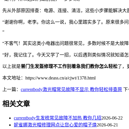
先从外部原因排查：电源、连接、清洁，这些小步骤能解决大
“谢谢你啊，老李。你这么一说，我心里踏实多了。原来很多
”
“不客气！其实这类小电器出问题很常见，多数时候不是大故
“好，我记住了。今天又学了一招，以后遇到类似情况就知道
以上就是
普门生发盔修理不工作别着急我们教你怎么轻松
了，更
本文地址：https://www.deass.cn/a/cjwt/1378.html
上一篇：
currentbody激光帽常见故障不显示 教你轻松排查原
下
相关文章
currentbody生发梳常见故障不加热 教你几招
2026-06-22
妮雀娜激光帽修理网点让您心爱的帽子焕
2026-06-21