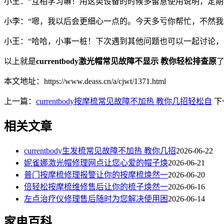
小王：“互相学习嘛！用这类设备的时候多留意使用说明，定期
小李：“嗯，我以后会更细心一点的。今天多亏你帮忙，不然我
小王：“哈哈，小事一桩！下次遇到其他问题也可以一起讨论
以上就是
currentbody激光帽常见故障不显示 教你轻松排查原
了
本文地址：https://www.deass.cn/a/cjwt/1371.html
上一篇：
currentbody按摩梳常见故障不加热 教你几招轻松自
下
相关文章
currentbody生发梳常见故障不加热 教你几招
2026-06-22
妮雀娜激光帽修理网点让您心爱的帽子焕
2026-06-21
普门按摩梳修理报警让你的按摩梳焕然一
2026-06-20
倍轻松按摩梳维修售后让你的梳子焕然一
2026-06-16
左点治疗仪修理售后随时为您解决使用困
2026-06-14
家电百科