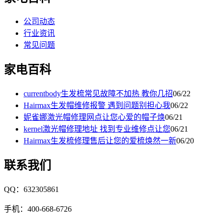
公司动态
行业资讯
常见问题
家电百科
currentbody生发梳常见故障不加热 教你几招
06/22
Hairmax生发帽维修报警 遇到问题别担心我
06/22
妮雀娜激光帽修理网点让您心爱的帽子焕
06/21
kernel激光帽修理地址 找到专业维修点让您
06/21
Hairmax生发梳修理售后让您的爱梳焕然一新
06/20
联系我们
QQ：632305861
手机：400-668-6726