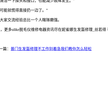
清洁一下探头和接口，也能减少故障发生。”
可能就慌得直接扔一边了。”
，大家交流经验总比一个人瞎琢磨强。
，更多ulike脱毛仪维修电器资讯尽在妮雀娜生发盔修理_丝若得 半岛
一篇：
普门生发盔修理不工作别着急我们教你怎么轻松