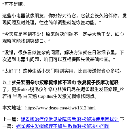
“可不是嘛。
这些小电器就像朋友，你好好对待它，它就会长久陪伴你。发
现问题及时处理，往往简单调整就能恢复功能。”
“今天真是学到不少！原来解决问题不一定要大动干戈，细心
观察就能找到突破口。”
“没错，很多看似复杂的问题，解决方法就在日常细节里。下
次遇到电器出问题，咱们可以互相提醒先做基础检查。”
“太好了！这种生活小窍门特别实用，比直接送修省心多啦。
以上就是
爱丽朵尔按摩梳维修不通电 恢复梳子按摩功能轻
了，更多ulike脱毛仪维修电器资讯尽在妮雀娜生发盔修理_丝
若得 半岛 白天鹅 Capillus生发激光帽维修网点。
本文地址：https://www.deass.cn/a/cjwt/1312.html
上一篇：
妮雀娜治疗仪常见故障售后 轻松解决使用困扰让
下
一篇：
妮雀娜生发帽修理不加热 教你轻松解决小问题