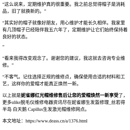
“这么说来，定期维护真的很重要。我之前总觉得帽子是消耗
品，旧了就换新的。”
“其实好的帽子就像好朋友，用心维护才能长久相伴。我家里
有几顶帽子已经陪伴我五六年了，定期维护让它们始终保持着
良好的状态。
”
“看来我得改变观念了。谢谢您的建议，我这就去咨询专业维
修。”
“不客气。记住选择正规的维修点，确保使用合适的材料和工
艺，这样你的爱帽才能真正焕然一新。
以上就是
妮雀娜红光帽维修售后让您的爱帽焕然一新享受
了，
更多ulike脱毛仪维修电器资讯尽在妮雀娜生发盔修理_丝若得
半岛 白天鹅 Capillus生发激光帽维修网点。
本文地址：https://www.deass.cn/a/1376.html