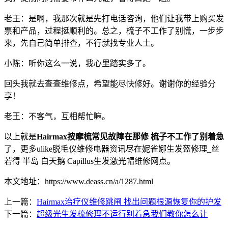
老王：是啊，我那次就是先打电话咨询，他们让我带上购买发
票和产品，过程挺顺利的。总之，梳子不工作了别慌，一步步
来，先自己简单排查，不行就找专业人士。
小陈：听你这么一说，我心里踏实多了。
回头我就去查查维修点，希望能尽快修好。谢谢你的经验分
享！
老王：不客气，互相帮忙嘛。
以上就是
Hairmax按摩梳常见故障在那修 梳子不工作了别着急
了，更多ulike脱毛仪维修电器资讯尽在妮雀娜生发盔修理_丝
若得 半岛 白天鹅 Capillus生发激光帽维修网点。
本文地址：https://www.deass.cn/a/1287.html
上一篇：
Hairmax治疗仪维修跳闸 找出问题根源恢复你的护发
下一篇：
超级光生发梳修理不运行别着急我们教你怎么让