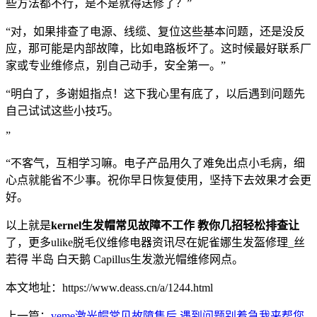
些方法都不行，是不是就得送修了？”
“对，如果排查了电源、线缆、复位这些基本问题，还是没反
应，那可能是内部故障，比如电路板坏了。这时候最好联系厂
家或专业维修点，别自己动手，安全第一。”
“明白了，多谢姐指点！这下我心里有底了，以后遇到问题先
自己试试这些小技巧。
”
“不客气，互相学习嘛。电子产品用久了难免出点小毛病，细
心点就能省不少事。祝你早日恢复使用，坚持下去效果才会更
好。
以上就是
kernel生发帽常见故障不工作 教你几招轻松排查让
了，更多ulike脱毛仪维修电器资讯尽在妮雀娜生发盔修理_丝
若得 半岛 白天鹅 Capillus生发激光帽维修网点。
本文地址：https://www.deass.cn/a/1244.html
上一篇：
veme激光帽常见故障售后 遇到问题别着急我来帮您